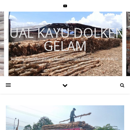
JUAL KAYU DOLKEN
GELAM
Jual Kayu Dolken Gelam Murah, sampai di tempat baru bayar.