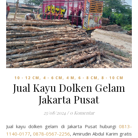
,
,
,
,
10 - 12 CM
4 - 6 CM
4 M
6 - 8 CM
8 - 10 CM
Jual Kayu Dolken Gelam
Jakarta Pusat
25/08/2024
/
0 Komentar
Jual kayu dolken gelam di Jakarta Pusat hubungi
0813-
1140-0177
,
0878-0567-2256
, Amirudin Abdul Karim gratis