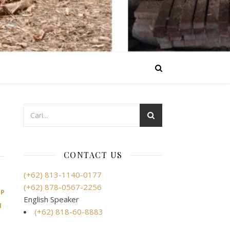
CONTACT US
(+62) 813-1140-0177
(+62) 878-0567-2256
,
,
,
AP
DEMAK
DEMAK
JAKARTA
English Speaker
I
(+62) 818-60-8883