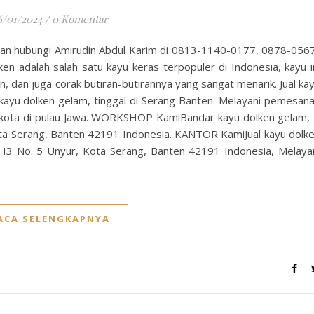
6/01/2024
/
0 Komentar
gan hubungi Amirudin Abdul Karim di 0813-1140-0177, 0878-056
ken adalah salah satu kayu keras terpopuler di Indonesia, kayu i
, dan juga corak butiran-butirannya yang sangat menarik. Jual ka
kayu dolken gelam, tinggal di Serang Banten. Melayani pemesan
-kota di pulau Jawa. WORKSHOP KamiBandar kayu dolken gelam, J
a Serang, Banten 42191 Indonesia. KANTOR KamiJual kayu dolk
I3 No. 5 Unyur, Kota Serang, Banten 42191 Indonesia, Melaya
ACA SELENGKAPNYA