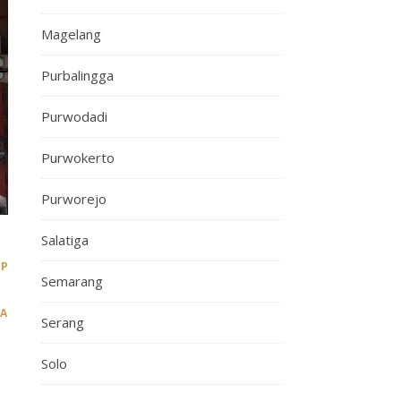
Magelang
Purbalingga
Purwodadi
Purwokerto
Purworejo
Salatiga
,
,
,
,
AP
CIREBON
DEMAK
DEMAK
JAKARTA
Semarang
,
,
,
,
,
A
PURWODADI
PURWOKERTO
PURWOREJO
SALATIGA
Serang
Solo