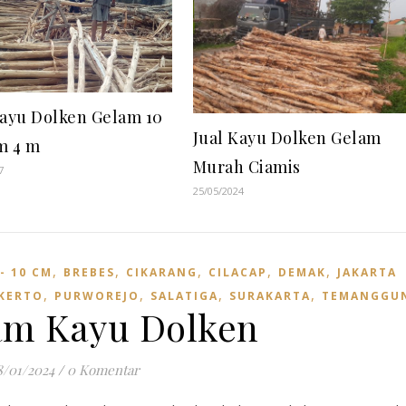
Kayu Dolken Gelam 10
Jual Kayu Dolken Gelam
cm 4 m
Murah Ciamis
7
25/05/2024
,
,
,
,
,
 - 10 CM
BREBES
CIKARANG
CILACAP
DEMAK
JAKARTA
,
,
,
,
KERTO
PURWOREJO
SALATIGA
SURAKARTA
TEMANGGU
m Kayu Dolken
8/01/2024
/
0 Komentar