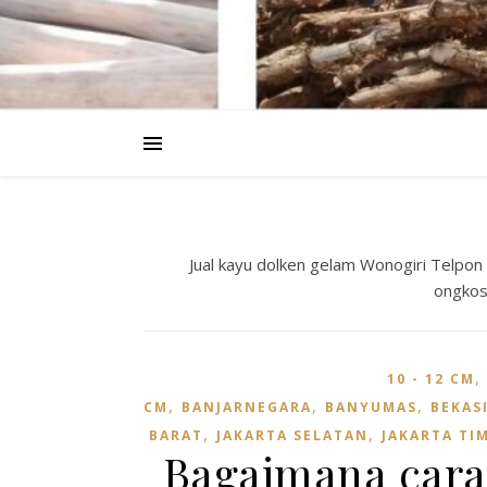
Jual kayu dolken gelam Wonogiri Telpo
ongkos
10 - 12 CM
,
,
,
CM
BANJARNEGARA
BANYUMAS
BEKAS
,
,
BARAT
JAKARTA SELATAN
JAKARTA TI
Bagaimana cara