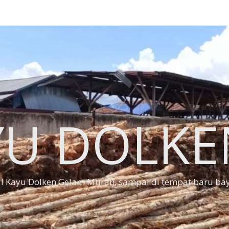
YU DOLK
al Kayu Dolken Gelam Murah, sampai di tempat baru bay