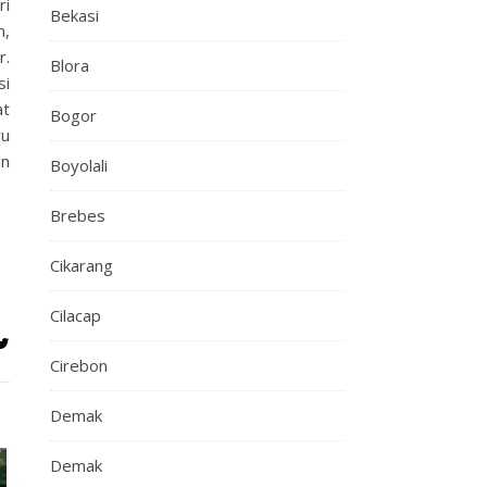
ri
Bekasi
n,
r.
Blora
si
at
Bogor
yu
an
Boyolali
Brebes
Cikarang
Cilacap
Cirebon
Demak
Demak