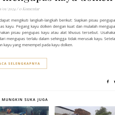
9/01/2024
/
0 Komentar
apat mengikuti langkah-langkah berikut: Siapkan pisau pengup
pas kayu. Pegang kayu dolken dengan kuat dan mulailah mengup
unakan pisau pengupas kayu atau alat khusus tersebut. Usahak
ari mengupas terlalu dalam sehingga tidak merusak kayu. Setel
han kayu yang menempel pada kayu dolken.
ACA SELENGKAPNYA
 MUNGKIN SUKA JUGA