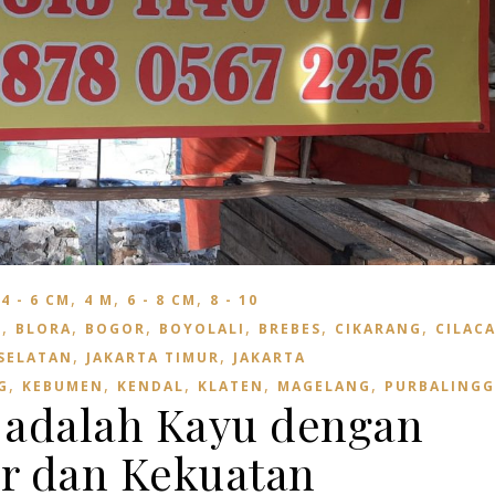
,
,
,
,
4 - 6 CM
4 M
6 - 8 CM
8 - 10
,
,
,
,
,
,
I
BLORA
BOGOR
BOYOLALI
BREBES
CIKARANG
CILAC
,
,
 SELATAN
JAKARTA TIMUR
JAKARTA
,
,
,
,
,
G
KEBUMEN
KENDAL
KLATEN
MAGELANG
PURBALINGG
 adalah Kayu dengan
r dan Kekuatan