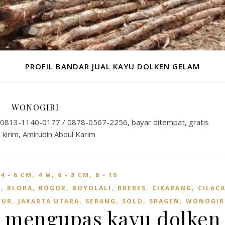
PROFIL BANDAR JUAL KAYU DOLKEN GELAM
WONOGIRI
n 0813-1140-0177 / 0878-0567-2256, bayar ditempat, gratis
 kirim, Amirudin Abdul Karim
,
,
,
,
4 - 6 CM
4 M
6 - 8 CM
8 - 10
,
,
,
,
,
,
I
BLORA
BOGOR
BOYOLALI
BREBES
CIKARANG
CILAC
,
,
,
,
,
MUR
JAKARTA UTARA
SERANG
SOLO
SRAGEN
WONOGIR
 mengupas kayu dolken