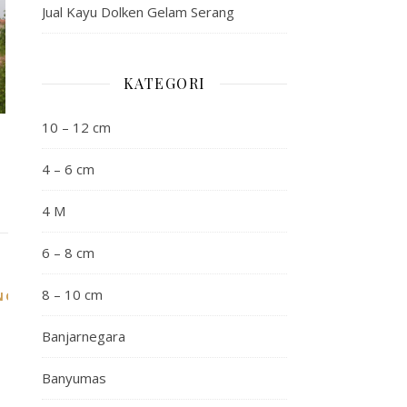
Jual Kayu Dolken Gelam Serang
KATEGORI
10 – 12 cm
4 – 6 cm
4 M
6 – 8 cm
8 – 10 cm
,
,
NG
UNGARAN
WONOGIRI
Banjarnegara
Banyumas