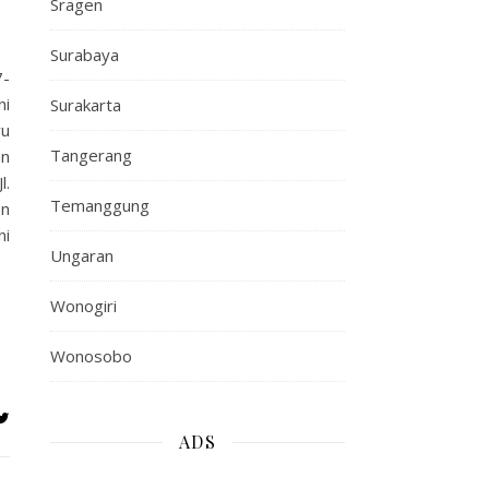
Sragen
Surabaya
7-
ni
Surakarta
yu
Tangerang
an
l.
Temanggung
en
ni
Ungaran
Wonogiri
Wonosobo
ADS