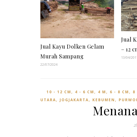
Jual 
Jual Kayu Dolken Gelam
– 12 
Murah Sampang
13/04/201
22/07/2024
,
,
,
,
10 - 12 CM
4 - 6 CM
4 M
6 - 8 CM
8
,
,
,
UTARA
JOGJAKARTA
KEBUMEN
PURWO
Menana
2