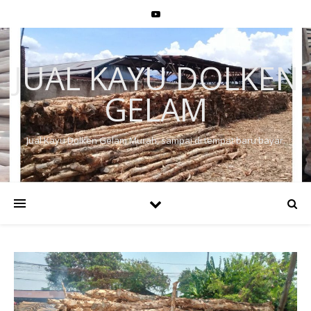
JUAL KAYU DOLKEN
GELAM
Jual Kayu Dolken Gelam Murah, sampai di tempat baru bayar.