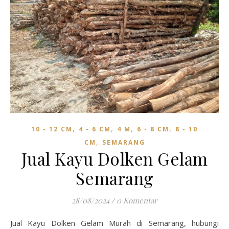
,
,
,
,
10 - 12 CM
4 - 6 CM
4 M
6 - 8 CM
8 - 10
,
CM
SEMARANG
Jual Kayu Dolken Gelam
Semarang
28/08/2024
/
0 Komentar
Jual Kayu Dolken Gelam Murah di Semarang, hubungi