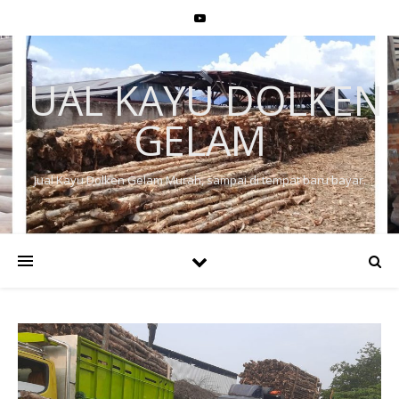
JUAL KAYU DOLKEN
GELAM
Jual Kayu Dolken Gelam Murah, sampai di tempat baru bayar.