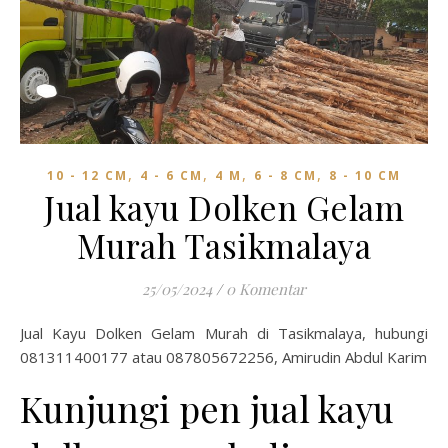
,
,
,
,
10 - 12 CM
4 - 6 CM
4 M
6 - 8 CM
8 - 10 CM
Jual kayu Dolken Gelam
Murah Tasikmalaya
25/05/2024
/
0 Komentar
Jual Kayu Dolken Gelam Murah di Tasikmalaya, hubungi
081311400177 atau 087805672256, Amirudin Abdul Karim
Kunjungi pen jual kayu