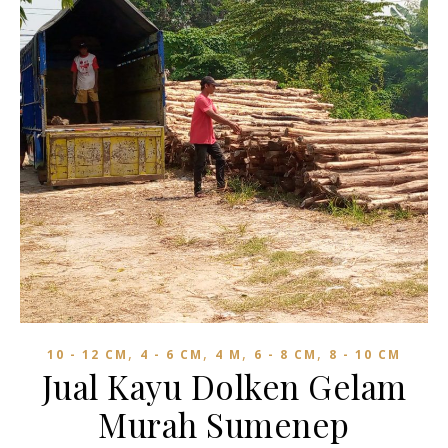
,
,
,
,
10 - 12 CM
4 - 6 CM
4 M
6 - 8 CM
8 - 10 CM
Jual Kayu Dolken Gelam
Murah Sumenep