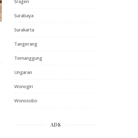
Sragen
Surabaya
Surakarta
Tangerang
Temanggung
Ungaran
Wonogiri
Wonosobo
ADS