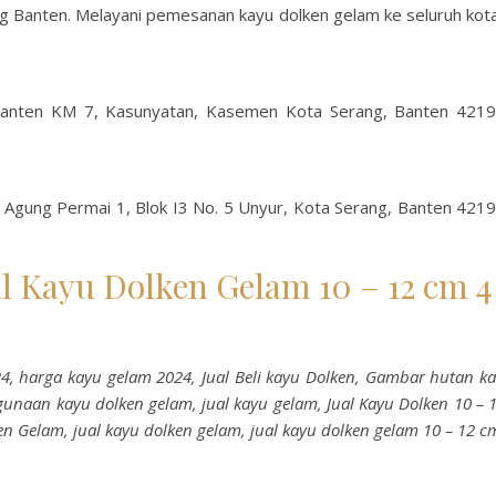
ang Banten. Melayani pemesanan kayu dolken gelam ke seluruh kot
 Banten KM 7, Kasunyatan, Kasemen Kota Serang, Banten 421
Agung Permai 1, Blok I3 No. 5 Unyur, Kota Serang, Banten 421
al Kayu Dolken Gelam 10 – 12 cm 4
24, harga kayu gelam 2024, Jual Beli kayu Dolken, Gambar hutan k
egunaan kayu dolken gelam, jual kayu gelam, Jual Kayu Dolken 10 – 
en Gelam, jual kayu dolken gelam, jual kayu dolken gelam 10 – 12 c